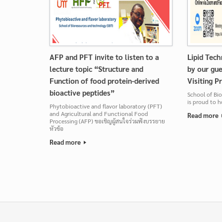
AFP and PFT invite to listen to a
Lipid Tec
lecture topic “Structure and
by our gu
Function of food protein-derived
Visiting P
bioactive peptides”
School of Bi
is proud to h
Phytobioactive and flavor laboratory (PFT)
and Agricultural and Functional Food
Read more
Processing (AFP) ขอเชิญผู้สนใจร่วมฟังบรรยาย
หัวข้อ
Read more
Post navigation