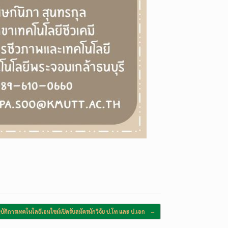
ิบัติการเทคโนโลยีเอนไซม์เปิดรับสมัครนักวิจัย ป.โท และ ป.เอก
→